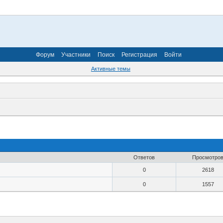
Форум
Участники
Поиск
Регистрация
Войти
Активные темы
Ответов
Просмотро
0
2618
0
1557