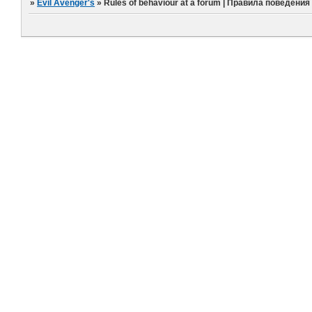
»
Evil Avenger's
»
Rules of behaviour at a forum | Правила поведения