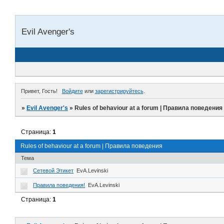
Evil Avenger's
Привет, Гость!
Войдите
или
зарегистрируйтесь
.
»
Evil Avenger's
»
Rules of behaviour at a forum | Правила поведения
Страница:
1
Rules of behaviour at a forum | Правила поведения
Тема
Сетевой Этикет
EvA.Levinski
Правила поведения!
EvA.Levinski
Страница:
1