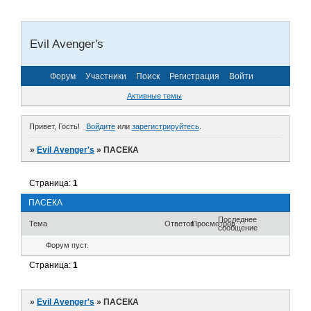
Evil Avenger's
Форум
Участники
Поиск
Регистрация
Войти
Активные темы
Привет, Гость!
Войдите
или
зарегистрируйтесь
.
»
Evil Avenger's
»
ПАСЕКА
Страница:
1
ПАСЕКА
Последнее
Тема
Ответов
Просмотров
сообщение
Форум пуст.
Страница:
1
»
Evil Avenger's
»
ПАСЕКА