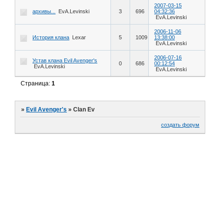
2007-03-15
архивы...
EvA.Levinski
3
696
04:32:36
EvA.Levinski
2006-11-06
История клана
Lexar
5
1009
13:38:00
EvA.Levinski
2006-07-16
Устав клана Evil Avenger's
0
686
00:12:54
EvA.Levinski
EvA.Levinski
Страница:
1
»
Evil Avenger's
»
Clan Ev
создать форум