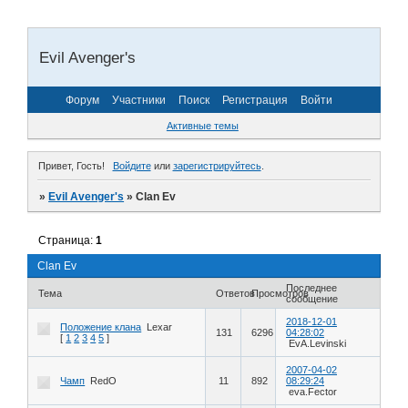
Evil Avenger's
Форум
Участники
Поиск
Регистрация
Войти
Активные темы
Привет, Гость!
Войдите
или
зарегистрируйтесь
.
»
Evil Avenger's
»
Clan Ev
Страница:
1
Clan Ev
Последнее
Тема
Ответов
Просмотров
сообщение
2018-12-01
Положение клана
Lexar
131
6296
04:28:02
[
1
2
3
4
5
]
EvA.Levinski
2007-04-02
Чамп
RedO
11
892
08:29:24
eva.Fector