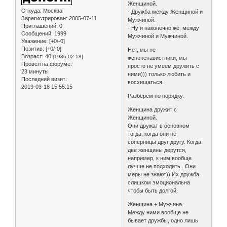
Женщиной.
Откуда:
Москва
- Дружба между Женщиной и
Зарегистрирован
: 2005-07-11
Мужчиной.
Приглашений:
0
- Ну и наконечно же, между
Сообщений:
1999
Мужчиной и Мужчиной.
Уважение:
[+0/-0]
Позитив:
[+0/-0]
Нет, мы не
Возраст:
40
[1986-02-18]
женоненавистники, мы
Провел на форуме:
просто не умеем дружить с
23 минуты
ними))) только любить и
Последний визит:
восхищаться.
2019-03-18 15:55:15
Разберем по порядку.
Женщина дружит с
Женщиной.
Они дружат в основном
тогда, когда они не
соперницы друг другу. Когда
две женщины дерутся,
например, к ним вообще
лучше не подходить.. Они
меры не знают)) Их дружба
слишком эмоциональна
чтобы быть долгой.
Женщина + Мужчина.
Между ними вообще не
бывает дружбы, одно лишь