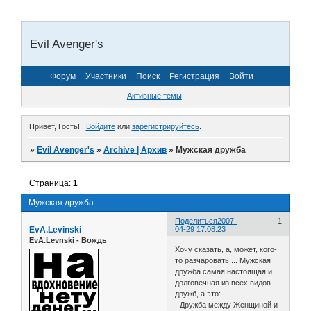
Evil Avenger's
Форум
Участники
Поиск
Регистрация
Войти
Активные темы
Привет, Гость!
Войдите
или
зарегистрируйтесь
.
»
Evil Avenger's
»
Archive | Архив
»
Мужская дружба
Страница:
1
Мужская дружба
Поделиться
2007-
1
EvA.Levinski
04-29 17:08:23
EvA.Levnski - Вождь
Хочу сказать, а, может, кого-
то разчаровать.... Мужская
дружба самая настоящая и
долговечная из всех видов
дружб, а это:
- Дружба между Женщиной и