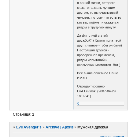
в вашей жизни, которого
можете назвать лучшим
другом, то вы счастливый
человек, потому что есть тот
кто вас поймет и окажется
рядом в трудную минуту.
Да фиг с ней с этой
дружбой))) Какого пола твой
друг, главное чтобы он был))
Настоящая дружба -
проверенная временем,
рядом испытаний и
скользских моментов. Вот )
Все выше описаное Наше
ИМХО.
Отредактировано
EvA.Levinski (2007-04-29
18:02:41)
0
Страница:
1
»
Evil Avenger's
»
Archive | Архив
»
Мужская дружба
создать форум