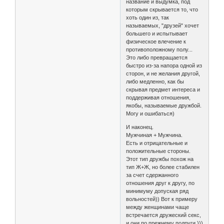
название и выдумка, под
которым скрывается то, что
хоть один из, так
называемых, "друзей" хочет
большего и испытывает
физическое влечение к
противоположному полу...
Это либо превращается
быстро из-за напора одной из
сторон, и не желания другой,
либо медленно, как бы
скрывая предмет интереса и
поддерживая отношения,
якобы, называемые дружбой.
Могу и ошибаться)
И наконец.
Мужчиная + Мужчина.
Есть и отрицательные и
положительные стороны.
Этот тип дружбы похож на
тип Ж+Ж, но более стабилен
за счет сдержанного
отношения друг к другу, по
минимуму допуская ряд
вольностей)) Вот к примеру
между женщинами чаще
встречается дружеский секс,
и они по прежнему подруги )))