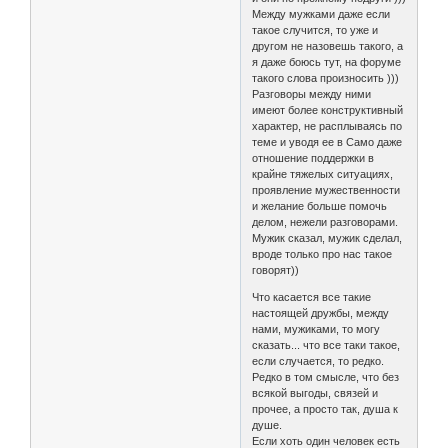
Между мужками даже если
такое случится, то уже и
другом не назовешь такого, а
я даже боюсь тут, на форуме
такого слова произносить )))
Разговоры между ними
имеют более конструктивный
характер, не расплываясь по
теме и уводя ее в Само даже
отношение поддержки в
крайне тяжелых ситуациях,
проявление мужественности
и желание больше помочь
делом, нежели разговорами.
Мужик сказал, мужик сделал,
вроде только про нас такое
говорят))
Что касается все такие
настоящей дружбы, между
нами, мужиками, то могу
сказать... что все таки такое,
если случается, то редко.
Редко в том смысле, что без
всякой выгоды, связей и
прочее, а просто так, душа к
душе.
Если хоть один человек есть