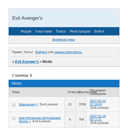
Evil Avenger's
Форум
Участники
Поиск
Регистрация
Войти
Активные темы
Привет, Гость!
Войдите
или
зарегистрируйтесь
.
»
Evil Avenger's
»
Media
Страница:
1
Media
Последнее
Тема
Ответов
Просмотров
сообщение
2007-05-22
Шашлычки ))
EvA.Levinski
21
3799
02:19:04
EvA.Levinski
2007-02-18
мои пятничные полуношные
6
784
00:17:31
фотки -)
EvA.Levinski
EvA.Levinski