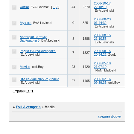
2006-10-17
Фотки
EvA.Levinski
[
1
2
]
44
2270
22:18:10
EvA.Levinski
2006-08-23
Музыка
EvA.Levinski
0
825
01:44:32
EvA.Levinski
2006-08-15
Аватарки на тему
8
1888
21:10:56
ВарКрафта 3
EvA.Levinski
EvA.Levinski
Радио НА Evil Avenger's
2006-08-15
7
1827
EvA.Levinski
20:34:22
ZooL
2006-05-10
Movies
coiLBoy
23
1420
21:07:19
IRoN_MaiDeN
Что сейчас звучит у вас?
2006-02-16
27
1465
EvA.Levinski
09:39:36
coiLBoy
Страница:
1
»
Evil Avenger's
»
Media
создать форум