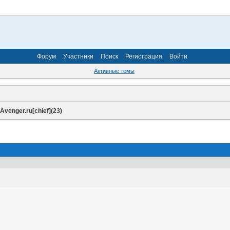
Форум
Участники
Поиск
Регистрация
Войти
Активные темы
»
Avenger.ru[chief](23)