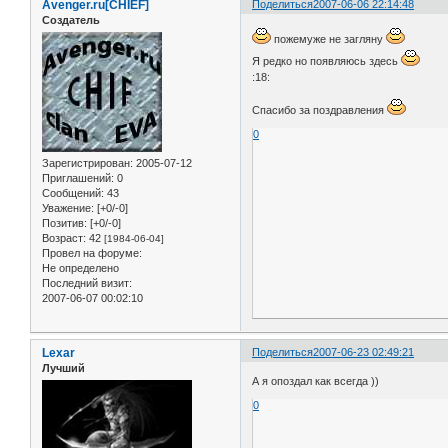
Avenger.ru[CHIEF]
Поделиться
2007-06-06 22:14:48
Создатель
пожемуже не загляну
Я редко но появляюсь здесь
:18:
Спасибо за поздравления
0
Зарегистрирован
: 2005-07-12
Приглашений:
0
Сообщений:
43
Уважение:
[+0/-0]
Позитив:
[+0/-0]
Возраст:
42
[1984-06-04]
Провел на форуме:
Не определено
Последний визит:
2007-06-07 00:02:10
Lexar
Поделиться
2007-06-23 02:49:21
Лучший
А я опоздал как всегда ))
0