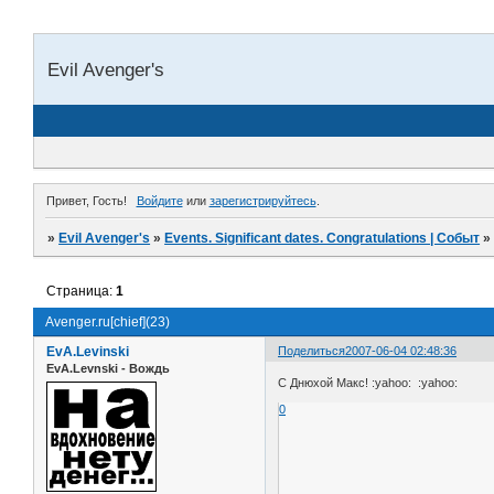
Evil Avenger's
Привет, Гость!
Войдите
или
зарегистрируйтесь
.
»
Evil Avenger's
»
Events. Significant dates. Congratulations | Событ
Страница:
1
Avenger.ru[chief](23)
EvA.Levinski
Поделиться
2007-06-04 02:48:36
EvA.Levnski - Вождь
C Днюхой Макс! :yahoo: :yahoo:
0