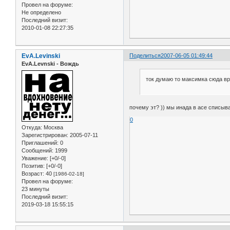
Провел на форуме:
Не определено
Последний визит:
2010-01-08 22:27:35
EvA.Levinski
Поделиться
2007-06-05 01:49:44
EvA.Levnski - Вождь
ток думаю то максимка сюда вря
почему эт? )) мы инада в асе списыв
0
Откуда:
Москва
Зарегистрирован
: 2005-07-11
Приглашений:
0
Сообщений:
1999
Уважение:
[+0/-0]
Позитив:
[+0/-0]
Возраст:
40
[1986-02-18]
Провел на форуме:
23 минуты
Последний визит:
2019-03-18 15:55:15