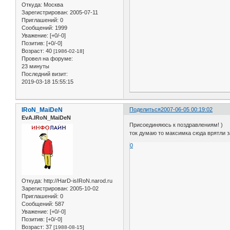
Откуда:
Москва
Зарегистрирован
: 2005-07-11
Приглашений:
0
Сообщений:
1999
Уважение:
[+0/-0]
Позитив:
[+0/-0]
Возраст:
40
[1986-02-18]
Провел на форуме:
23 минуты
Последний визит:
2019-03-18 15:55:15
IRoN_MaiDeN
Поделиться
2007-06-05 00:19:02
EvA.IRoN_MaiDeN
Присоединяюсь к поздравлениям! )
ток думаю то максимка сюда врятли за
0
Откуда:
http://HarD-isIRoN.narod.ru
Зарегистрирован
: 2005-10-02
Приглашений:
0
Сообщений:
587
Уважение:
[+0/-0]
Позитив:
[+0/-0]
Возраст:
37
[1988-08-15]