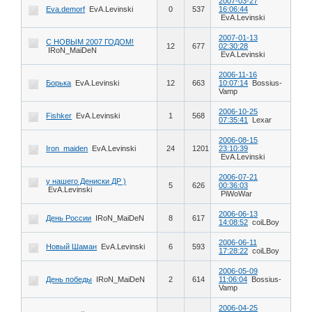
2007-03-27
Eva.demorf
EvA.Levinski
0
537
16:06:44
EvA.Levinski
2007-01-13
С НОВЫМ 2007 ГОДОМ!
12
677
02:30:28
IRoN_MaiDeN
EvA.Levinski
2006-11-16
Борька
EvA.Levinski
12
663
10:07:14
Bossius-
Vamp
2006-10-25
Fishker
EvA.Levinski
1
568
07:35:41
Lexar
2006-08-15
Iron_maiden
EvA.Levinski
24
1201
23:10:39
EvA.Levinski
2006-07-21
у нашего Дениски ДР )
5
626
00:36:03
EvA.Levinski
PiWoWar
2006-06-13
День России
IRoN_MaiDeN
8
617
14:08:52
coiLBoy
2006-06-11
Новый Шаман
EvA.Levinski
6
593
17:28:22
coiLBoy
2006-05-09
День победы
IRoN_MaiDeN
2
614
11:06:04
Bossius-
Vamp
2006-04-25