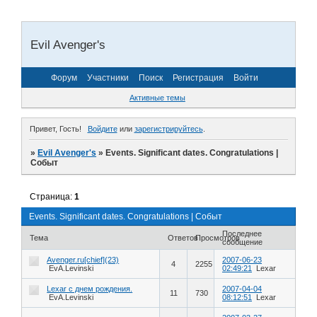
Evil Avenger's
Форум
Участники
Поиск
Регистрация
Войти
Активные темы
Привет, Гость!
Войдите
или
зарегистрируйтесь
.
»
Evil Avenger's
»
Events. Significant dates. Congratulations |
Событ
Страница:
1
Events. Significant dates. Congratulations | Событ
Последнее
Тема
Ответов
Просмотров
сообщение
Avenger.ru[chief](23)
2007-06-23
4
2255
EvA.Levinski
02:49:21
Lexar
Lexar с днем рождения.
2007-04-04
11
730
EvA.Levinski
08:12:51
Lexar