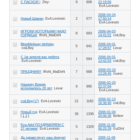
С ПАСХОЙ !
Zloy-
9
606
22:19:56
EvA.Levinski
2006-04-24
Новый Шаман
EvA.Levinski
2
577
17:50:14
EvA.Levinski
ИГРОКИ КОТОРЫМИ НАДО
2006-04-03
8
693
ГОРДИЦА!
IRoN_MaiDeN
14:41:01
coiLBoy
BlowMeAway birthday
2006-04-01
5
641
coiLBoy
17:28:57
Lexar
C 1м апреля вас ребята
2006-04-01
1
594
EvA.Levinski
13:42:53
coiLBoy
2006-03-10
ПРАЗДНИК!!!
IRoN_MaiDeN
7
668
13:28:45
Guest
2006-02-20
Нашему Вождю
9
995
22:37:04
исполнилось 20 лет
Lexar
EvA.Levinski
2006-02-13
coiLBoy(17)
EvA.Levinski
21
1182
16:36:40
coiLBoy
Новый год
EvA.Levinski
2006-01-04
35
1335
[
1
2
]
20:06:36
fishker
Eva.Adol ПОЗДРАВЛЯЕМ С
2005-11-06
5
1329
27 летием!
EvA.Levinski
06:25:39
GuDInI
Да здравствует наш форум!
2005-11-06
11
519