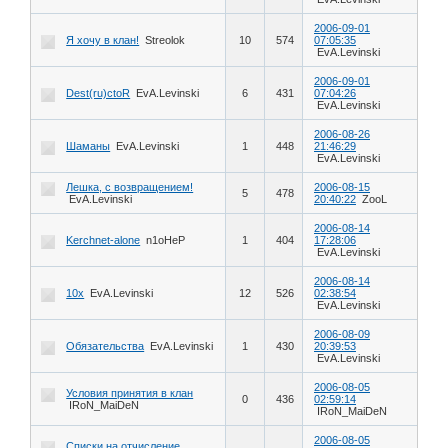
2006-09-01
Я хочу в клан!
Streolok
10
574
07:05:35
EvA.Levinski
2006-09-01
Dest(ru)ctoR
EvA.Levinski
6
431
07:04:26
EvA.Levinski
2006-08-26
Шаманы
EvA.Levinski
1
448
21:46:29
EvA.Levinski
Лешка, с возвращением!
2006-08-15
5
478
EvA.Levinski
20:40:22
ZooL
2006-08-14
Kerchnet-alone
n1oHeP
1
404
17:28:06
EvA.Levinski
2006-08-14
10x
EvA.Levinski
12
526
02:38:54
EvA.Levinski
2006-08-09
Обязательства
EvA.Levinski
1
430
20:39:53
EvA.Levinski
2006-08-05
Условия принятия в клан
0
436
02:59:14
IRoN_MaiDeN
IRoN_MaiDeN
2006-08-05
Списки на отчисление