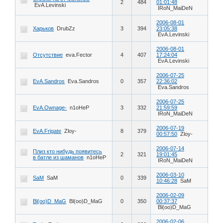
2
484
01:01:48
EvA.Levinski
IRoN_MaiDeN
2006-08-01
Харьков
DrubZz
3
394
23:05:38
EvA.Levinski
2006-08-01
Отсутствие
eva.Fector
4
407
17:24:04
EvA.Levinski
2006-07-25
EvA.Sandros
Eva.Sandros
0
357
22:36:02
Eva.Sandros
2006-07-25
EvA.Ownage-
n1oHeP
3
332
21:59:59
IRoN_MaiDeN
2006-07-19
EvA.Frigate
Zloy-
8
379
00:57:50
Zloy-
2006-07-14
Плиз кто нибудь появитесь
2
321
19:01:45
в батле из шаманов
n1oHeP
IRoN_MaiDeN
2006-03-10
SaM
SaM
0
339
10:46:28
SaM
2006-02-09
Bl(oo)D_MaG
Bl(oo)D_MaG
0
350
00:37:37
Bl(oo)D_MaG
2006-02-06