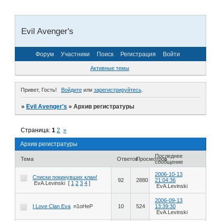
Evil Avenger's
Форум
Участники
Поиск
Регистрация
Войти
Активные темы
Привет, Гость!
Войдите
или
зарегистрируйтесь
.
»
Evil Avenger's
»
Архив регистратуры
Страница:
1
2
»
Архив регистратуры
Последнее
Тема
Ответов
Просмотров
сообщение
2006-10-13
Списки покинувших клан!
92
2880
21:04:36
EvA.Levinski
[
1
2
3
4
]
EvA.Levinski
2006-09-13
I Love Clan Eva
n1oHeP
10
524
13:39:30
EvA.Levinski