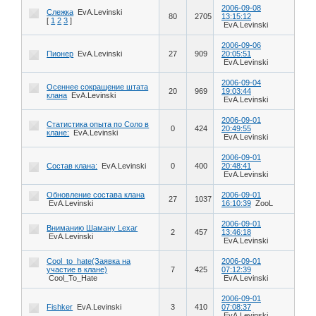
2006-09-08
Слежка
EvA.Levinski
80
2705
13:15:12
[
1
2
3
]
EvA.Levinski
2006-09-06
Пионер
EvA.Levinski
27
909
20:05:51
EvA.Levinski
2006-09-04
Осеннее сокращение штата
20
969
19:03:44
клана
EvA.Levinski
EvA.Levinski
2006-09-01
Статистика опыта по Соло в
0
424
20:49:55
клане:
EvA.Levinski
EvA.Levinski
2006-09-01
Состав клана:
EvA.Levinski
0
400
20:48:41
EvA.Levinski
Обновление состава клана
2006-09-01
27
1037
EvA.Levinski
16:10:39
ZooL
2006-09-01
Вниманию Шаману Lexar
2
457
13:46:18
EvA.Levinski
EvA.Levinski
Cool_to_hate(Заявка на
2006-09-01
участие в клане)
7
425
07:12:39
Cool_To_Hate
EvA.Levinski
2006-09-01
Fishker
EvA.Levinski
3
410
07:08:37
EvA.Levinski