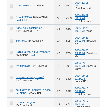
2006-12-15
Прикольно
EvA.Levinski
25
1431
00:35:11
EvA.Levinski
2006-10-09
Игра в слова
EvA.Levinski
91
2503
00:04:41
[
1
2
3
4
]
EvA.Levinski
Давайте знакомиться
2006-09-28
44
2474
EvA.Levinski
[
1
2
]
10:58:37
Wisp
2006-09-21
Болталка
EvA.Levinski
17
811
15:07:05
Bossius-
Vamp
2006-09-20
Встреча клана Evil Avenger's
47
1764
15:17:02
Bossius-
eva.XPEH
[
1
2
]
Vamp
2006-09-15
Атиправила
EvA.Levinski
8
695
15:42:31
Bossius-
Vamp
2006-09-15
Любили вы когда нить?
43
1806
11:27:04
EvA.Levinski
[
1
2
]
eva.XPEH
2006-09-13
решил тоже написать о себе
27
1372
00:12:48
... (ХРЕН)
eva.XPEH
EvA.Levinski
2006-09-12
Смена статуса!
19
776
15:45:30
EvA.Levinski
EvA.DEmorf