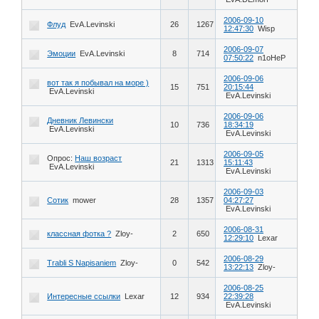
2006-09-10
Флуд
EvA.Levinski
26
1267
12:47:30
Wisp
2006-09-07
Эмоции
EvA.Levinski
8
714
07:50:22
n1oHeP
2006-09-06
вот так я побывал на море )
15
751
20:15:44
EvA.Levinski
EvA.Levinski
2006-09-06
Дневник Левински
10
736
18:34:19
EvA.Levinski
EvA.Levinski
2006-09-05
Опрос:
Наш возраст
21
1313
15:11:43
EvA.Levinski
EvA.Levinski
2006-09-03
Cотик
mower
28
1357
04:27:27
EvA.Levinski
2006-08-31
классная фотка ?
Zloy-
2
650
12:29:10
Lexar
2006-08-29
Trabli S Napisaniem
Zloy-
0
542
13:22:13
Zloy-
2006-08-25
Интересные ссылки
Lexar
12
934
22:39:28
EvA.Levinski