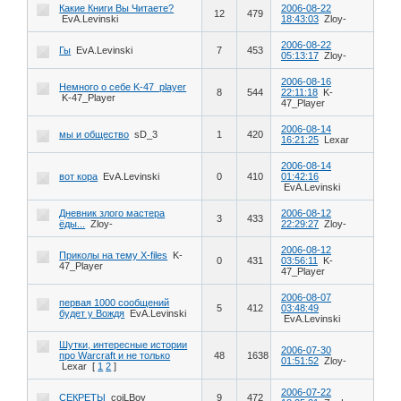
Какие Книги Вы Читаете?
2006-08-22
12
479
EvA.Levinski
18:43:03
Zloy-
2006-08-22
Гы
EvA.Levinski
7
453
05:13:17
Zloy-
2006-08-16
Немного о себе K-47_player
8
544
22:11:18
K-
K-47_Player
47_Player
2006-08-14
мы и общество
sD_3
1
420
16:21:25
Lexar
2006-08-14
вот кора
EvA.Levinski
0
410
01:42:16
EvA.Levinski
Дневник злого мастера
2006-08-12
3
433
ёды...
Zloy-
22:29:27
Zloy-
2006-08-12
Приколы на тему X-files
K-
0
431
03:56:11
K-
47_Player
47_Player
2006-08-07
первая 1000 сообщений
5
412
03:48:49
будет у Вождя
EvA.Levinski
EvA.Levinski
Шутки, интересные истории
2006-07-30
про Warcraft и не только
48
1638
01:51:52
Zloy-
Lexar
[
1
2
]
2006-07-22
СЕКРЕТЫ
coiLBoy
9
472