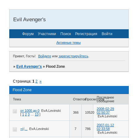
Evil Avenger's
Форум
Участники
Поиск
Регистрация
Войти
Активные темы
Привет, Гость!
Войдите
или
зарегистрируйтесь
.
»
Evil Avenger's
»
Flood Zone
Страница:
1
2
»
Flood Zone
Последнее
Тема
Ответов
Просмотров
сообщение
2008-02-29
от 1000 до 0
EvA.Levinski
366
10520
02:50:37
[
1
2
3
…
13
]
EvA.Levinski
2007-01-12
=((...
EvA.Levinski
7
786
02:33:58
EvA.Levinski